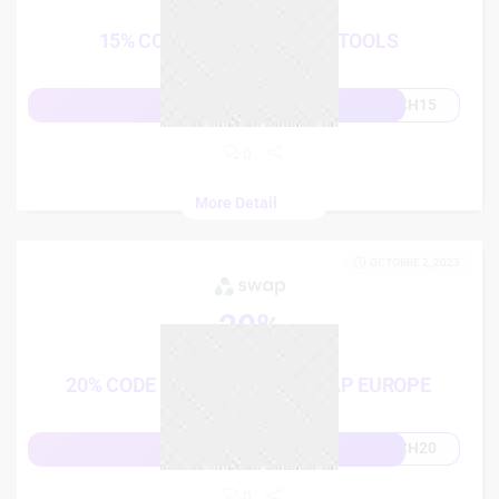
French Days
15% CODE DE REMISE CAPITOOLS
CH15
Afficher le code
0
More Detail
OCTOBRE 2, 2023
20%
French Days
20% CODE DE RÉDUCTION SWAP EUROPE
CH20
Afficher le code
0