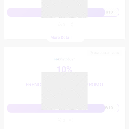
FR10
Afficher le code
0
More Detail
OCTOBRE 31, 2025
10%
French Days
FRENCH DAYS: 10% CODE PROMO
SHYTOBUY
WW10
Afficher le code
0