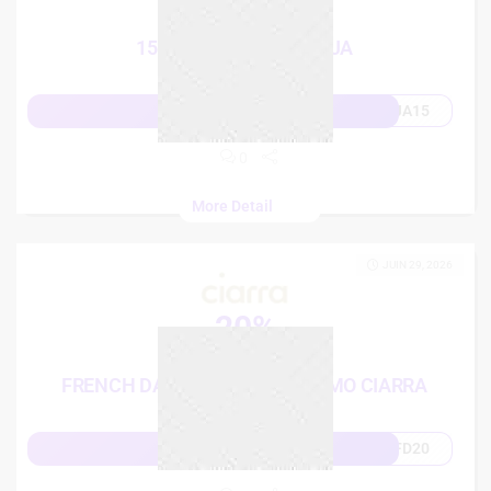
15%
15% CODE PROMO BAIJA
JA15
Afficher le code
0
More Detail
JUIN 29, 2026
20%
French Days
FRENCH DAYS: 20% CODE PROMO CIARRA
FD20
Afficher le code