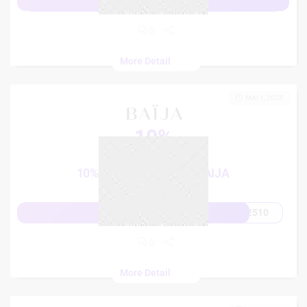
OBTENIR L'OFFRE
0
More Detail
MAI 1, 2025
10%
French Days
10% CODE DE REMISE BAIJA
2510
Afficher le code
0
More Detail