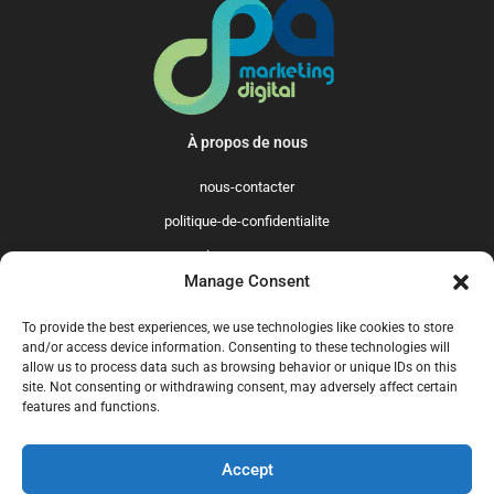
À propos de nous
nous-contacter
politique-de-confidentialite
qui-sommes-nous
Manage Consent
Promo365 International
To provide the best experiences, we use technologies like cookies to store
US
GB
FR
IT
ES
NL
AU
BR
CA
and/or access device information. Consenting to these technologies will
allow us to process data such as browsing behavior or unique IDs on this
MX
site. Not consenting or withdrawing consent, may adversely affect certain
features and functions.
Accept
© 2025 Promo365.fr - Tous droits réservés. Mise à jour en juillet 2024.