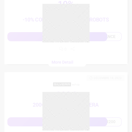
10%
French Days
-10% CODE PROMO BEST OF ROBOTS
ANCE
Afficher le code
0
More Detail
DÉCEMBRE 18, 2023
200€
200€ CODE PROMO SILVERA
R200
Afficher le code