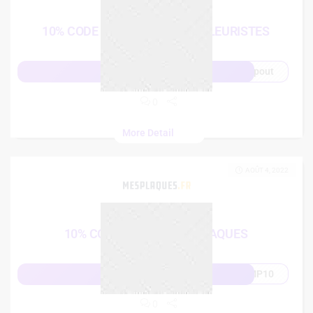
10%
10% CODE DE REMISE ENTREFLEURISTES
pout
Afficher le code
0
More Detail
AOÛT 4, 2022
10%
10% CODE PROMO MESPLAQUES
MP10
Afficher le code
0