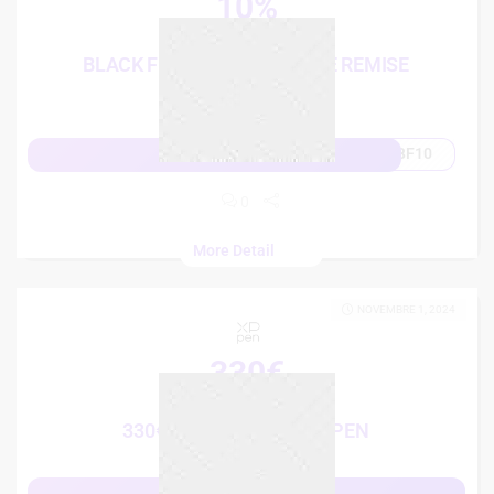
10%
Black Friday
BLACK FRIDAY: 10% CODE DE REMISE
CONCEPT USINE
BF10
Afficher le code
0
More Detail
NOVEMBRE 1, 2024
330€
FRENCH DAYS
330€ DE RÉDUCTION XPPEN