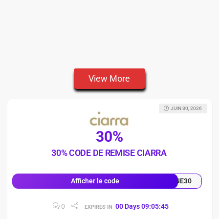
View More
JUIN 30, 2026
30%
30% CODE DE REMISE CIARRA
NE30
Afficher le code
0
00
Days
09
:
05
:
45
EXPIRES IN