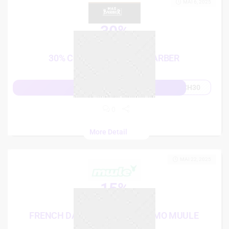
MAI 6, 2025
30%
French Days
30% CODE PROMO MAX BARBER
CH30
Afficher le code
0
More Detail
MAI 22, 2025
15%
French Days
FRENCH DAYS: 15% CODE PROMO MUULE