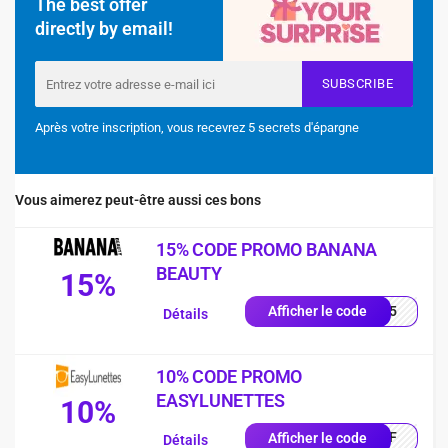
The best offer
directly by email!
SUBSCRIBE
Après votre inscription, vous recevrez 5 secrets d'épargne
Vous aimerez peut-être aussi ces bons
15% CODE PROMO BANANA
BEAUTY
15%
NA15
Afficher le code
Détails
10% CODE PROMO
EASYLUNETTES
10%
0OFF
Afficher le code
Détails