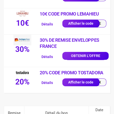
10€ CODE PROMO LEMAHIEU
10€
ILLE
Afficher le code
Détails
30% DE REMISE ENVELOPPES
FRANCE
30%
OBTENIR L'OFFRE
Détails
20% CODE PROMO TOSTADORA
20%
0X1X
Afficher le code
Détails
Date
Remise
Détail du bon