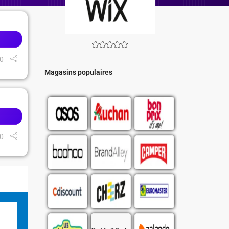
0
Magasins populaires
0