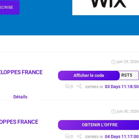
SCRIBE
juin 29, 2026
ELOPPES FRANCE
RST5
Afficher le code
0
03
Days
11
:
18
:
49
EXPIRES IN
Détails
juin 30, 2026
LOPPES FRANCE
OBTENIR L'OFFRE
0
04
Days
11
:
16
:
59
EXPIRES IN