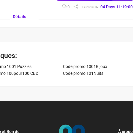
0
04
Days
11
:
18
:
59
EXPIRES IN
Détails
iques:
mo 1001 Puzzles
Code promo 1001Bijoux
omo 100pour100 CBD
Code promo 101Nuits
 et Bon de
À propo