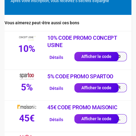
Après votre inscription, vous recevrez 5 secrets d'épargne
Vous aimerez peut-être aussi ces bons
10% CODE PROMO CONCEPT
USINE
10%
LA10
Afficher le code
Détails
5% CODE PROMO SPARTOO
5%
SPFR
Afficher le code
Détails
45€ CODE PROMO MAISONIC
45€
LEIL
Afficher le code
Détails