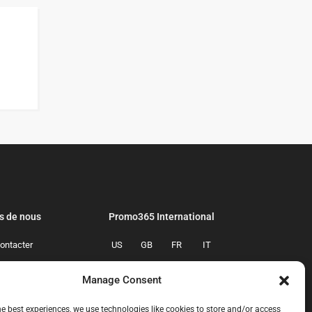
s de nous
Promo365 International
ontacter
US
GB
FR
IT
confidentialite
ES
NL
AU
BR
Manage Consent
mmes-nous
CA
MX
he best experiences, we use technologies like cookies to store and/or access