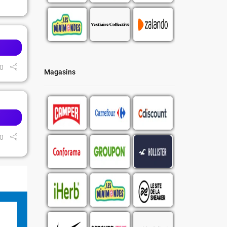
0
Magasins
0