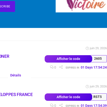
SCRIBE
juin 29, 2026
ONER
2605
Afficher le code
0
01
Days
17
:
54
:
23
EXPIRES IN
Détails
juin 29, 2026
ELOPPES FRANCE
RST5
Afficher le code
0
01
Days
17
:
54
:
38
EXPIRES IN