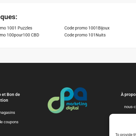
iques:
mo 1001 Puzzles
Code promo 1001Bijoux
omo 100pour100 CBD
Code promo 101Nuits
 et Bon de
À propo
tion
nous-c
magasins
politique-de-
de coupons
qui-so
To provide t