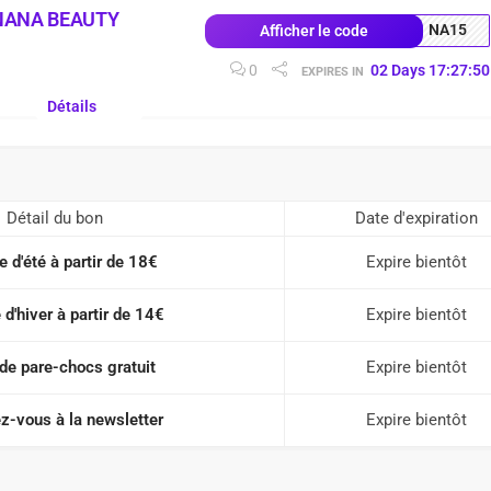
NANA BEAUTY
NA15
Afficher le code
0
02
Days
17
:
27
:
49
EXPIRES IN
Détails
Détail du bon
Date d'expiration
e d'été à partir de 18€
Expire bientôt
 d'hiver à partir de 14€
Expire bientôt
de pare-chocs gratuit
Expire bientôt
-vous à la newsletter
Expire bientôt