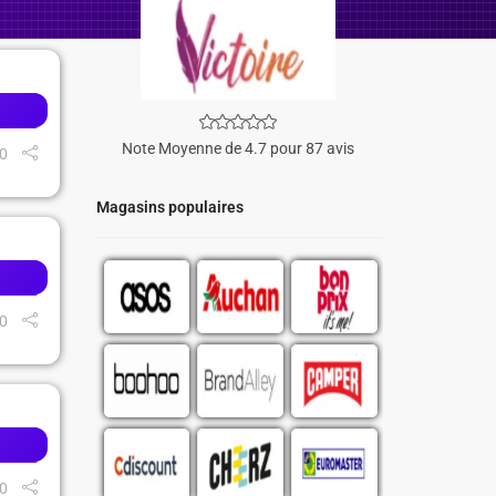
Note Moyenne de 4.7 pour 87 avis
0
Magasins populaires
0
0