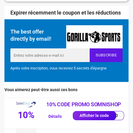
Expirer récemment le coupon et les réductions
The best offer
directly by email!
SUBSCRIBE
Après votre inscription, vous recevrez 5 secrets d'épargne
Vous aimerez peut-être aussi ces bons
10% CODE PROMO SOMNISHOP
10%
p-10
Afficher le code
Détails