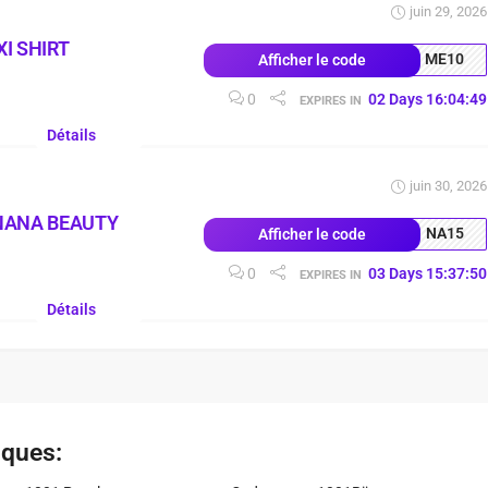
juin 29, 2026
I SHIRT
ME10
Afficher le code
0
02
Days
16
:
04
:
49
EXPIRES IN
Détails
juin 30, 2026
NANA BEAUTY
NA15
Afficher le code
0
03
Days
15
:
37
:
50
EXPIRES IN
Détails
iques: