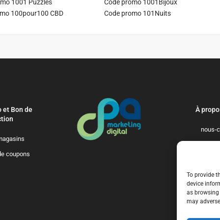
mo 1001 Puzzles
Code promo 1001Bijoux
omo 100pour100 CBD
Code promo 101Nuits
 et Bon de
À propo
tion
nous-c
magasins
politique-de-
de coupons
qui-so
To provide t
device infor
as browsing 
may adversel