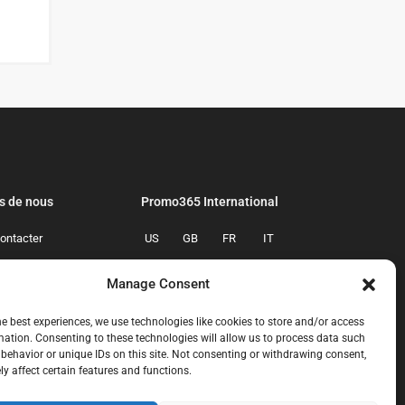
s de nous
Promo365 International
ontacter
US
GB
FR
IT
confidentialite
ES
NL
AU
BR
Manage Consent
mmes-nous
CA
MX
he best experiences, we use technologies like cookies to store and/or access
mation. Consenting to these technologies will allow us to process data such
behavior or unique IDs on this site. Not consenting or withdrawing consent,
y affect certain features and functions.