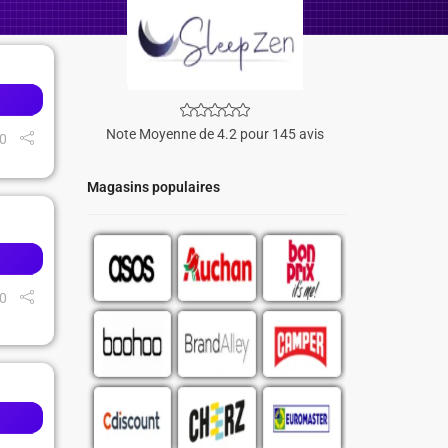
Note Moyenne de 4.2 pour 145 avis
0
Magasins populaires
0