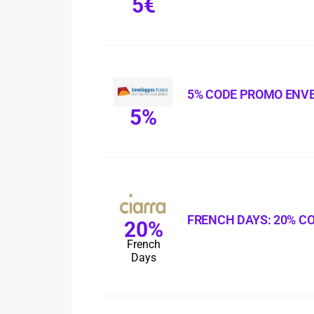
5€
5% CODE PROMO ENV
5%
FRENCH DAYS: 20% C
20%
French
Days