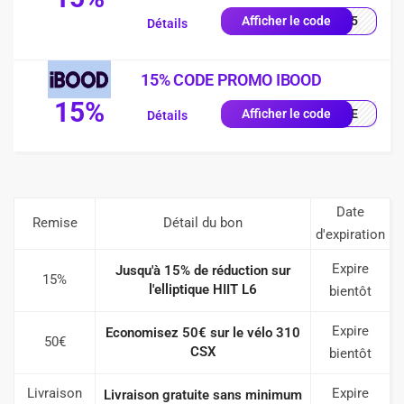
UE15
Afficher le code
Détails
15% CODE PROMO IBOOD
15%
IQUE
Afficher le code
Détails
Date
Remise
Détail du bon
d'expiration
Expire
Jusqu'à 15% de réduction sur
15%
l'elliptique HIIT L6
bientôt
Expire
Economisez 50€ sur le vélo 310
50€
CSX
bientôt
Livraison
Expire
Livraison gratuite sans minimum