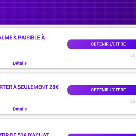
ALME & PAISIBLE À
OBTENIR L'OFFRE
Détails
ARTER À SEULEMENT 28€
OBTENIR L'OFFRE
Détails
TIR DE 50€ D’ACHAT