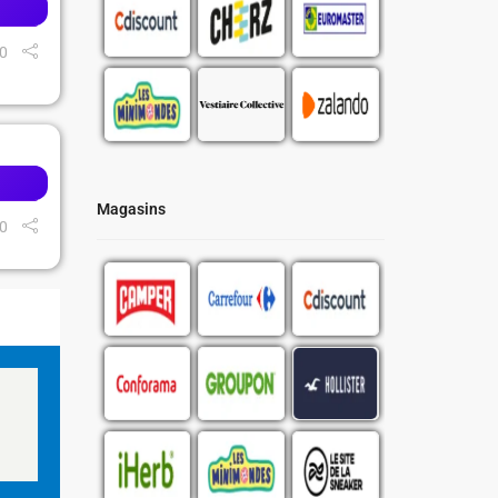
0
Magasins
0