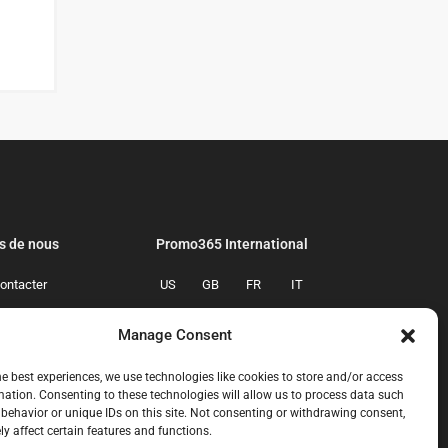
s de nous
Promo365 International
ontacter
US
GB
FR
IT
confidentialite
ES
NL
AU
BR
Manage Consent
mmes-nous
CA
MX
he best experiences, we use technologies like cookies to store and/or access
mation. Consenting to these technologies will allow us to process data such
behavior or unique IDs on this site. Not consenting or withdrawing consent,
y affect certain features and functions.