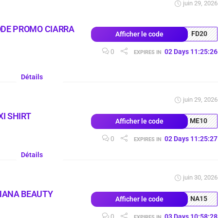
juin 29, 2026
ODE PROMO CIARRA
FD20
Afficher le code
0
02
Days
11
:
25
:
25
EXPIRES IN
Détails
juin 29, 2026
I SHIRT
ME10
Afficher le code
0
02
Days
11
:
25
:
26
EXPIRES IN
Détails
juin 30, 2026
NANA BEAUTY
NA15
Afficher le code
0
03
Days
10
:
58
:
27
EXPIRES IN