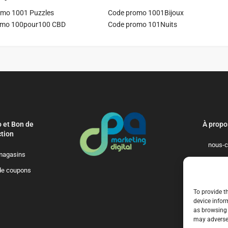
mo 1001 Puzzles
Code promo 1001Bijoux
omo 100pour100 CBD
Code promo 101Nuits
 et Bon de
À propo
tion
nous-c
magasins
politique-de-
de coupons
qui-so
To provide t
device infor
as browsing 
may adversel