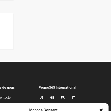
s de nous
Promo365 International
ontacter
US
GB
FR
IT
confidentialite
ES
NL
AU
BR
Manage Consent