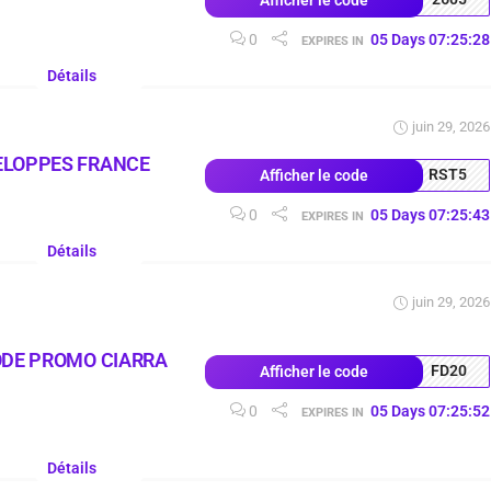
0
05
Days
07
:
25
:
27
EXPIRES IN
Détails
juin 29, 2026
ELOPPES FRANCE
RST5
Afficher le code
0
05
Days
07
:
25
:
42
EXPIRES IN
Détails
juin 29, 2026
ODE PROMO CIARRA
FD20
Afficher le code
0
05
Days
07
:
25
:
51
EXPIRES IN
Détails