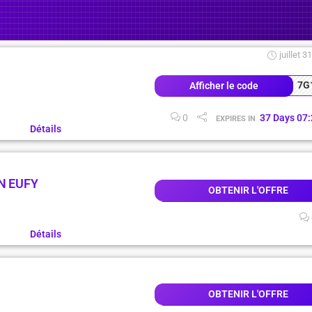
juillet 3
7G
Afficher le code
0
37
Days
07
:
EXPIRES IN
Détails
N EUFY
OBTENIR L'OFFRE
Détails
OBTENIR L'OFFRE