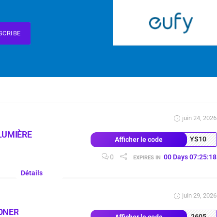
SCRIBE
juin 24, 2026
LUMIÈRE
YS10
Afficher le code
0
00
Days
07
:
25
:
17
EXPIRES IN
Détails
juin 29, 2026
ONER
2605
Afficher le code