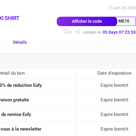
juin 29, 2026
I SHIRT
ME10
Afficher le code
0
05
Days
07
:
25
:
52
EXPIRES IN
Détails
étail du bon
Date d'expiration
0% de réduction Eufy
Expire bientôt
raison gratuite
Expire bientôt
 de remise Eufy
Expire bientôt
vous à la newsletter
Expire bientôt