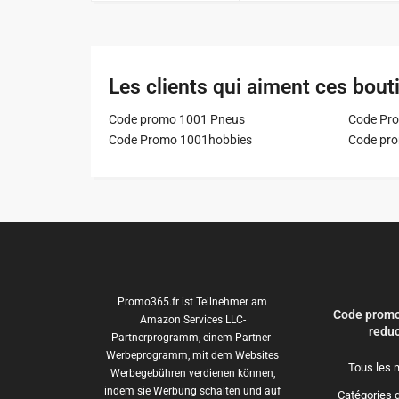
Les clients qui aiment ces bout
Code promo 1001 Pneus
Code Pro
Code Promo 1001hobbies
Code pr
Promo365.fr ist Teilnehmer am
Code promo
Amazon Services LLC-
reduc
Partnerprogramm, einem Partner-
Werbeprogramm, mit dem Websites
Tous les 
Werbegebühren verdienen können,
indem sie Werbung schalten und auf
Catégories 