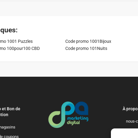
iques:
mo 1001 Puzzles
Code promo 1001Bijoux
omo 100pour100 CBD
Code promo 101Nuits
 et Bon de
À propo
tion
nous-c
magasins
politique-de-
de coupons