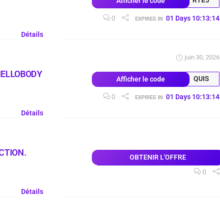
RTE5
Afficher le code
0
01
Days
10
:
13
:
13
EXPIRES IN
Détails
juin 30, 2026
HELLOBODY
QUIS
Afficher le code
0
01
Days
10
:
13
:
13
EXPIRES IN
Détails
CTION.
OBTENIR L'OFFRE
0
Détails