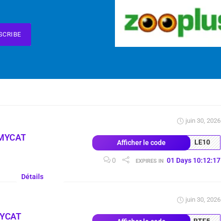
SCRIBE
juin 30, 2026
MYCAT
LE10
Afficher le code
0
01
Days
10
:
12
:
16
EXPIRES IN
Détails
juin 30, 2026
MYCAT