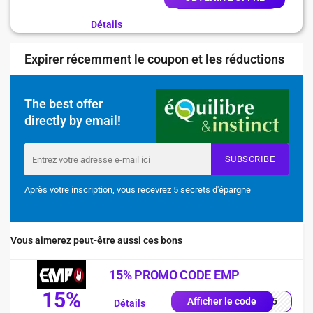
Détails
Expirer récemment le coupon et les réductions
The best offer
directly by email!
SUBSCRIBE
Après votre inscription, vous recevrez 5 secrets d'épargne
Vous aimerez peut-être aussi ces bons
15% PROMO CODE EMP
15%
es15
Afficher le code
Détails