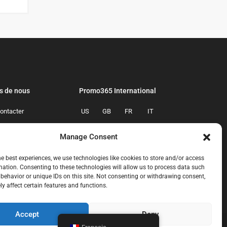
s de nous
Promo365 International
ontacter
US
GB
FR
IT
confidentialite
ES
NL
AU
BR
Manage Consent
mmes-nous
CA
MX
he best experiences, we use technologies like cookies to store and/or access
mation. Consenting to these technologies will allow us to process data such
behavior or unique IDs on this site. Not consenting or withdrawing consent,
y affect certain features and functions.
Accept
Deny