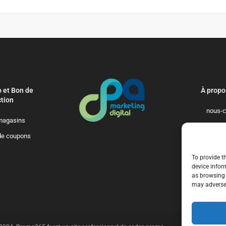
 et Bon de
À propo
tion
nous-c
magasins
politique-de-
de coupons
qui-so
To provide t
device infor
as browsing 
may adversel