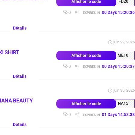
FD20
Afficher le code
0
00
Days
15
:
20
:
35
EXPIRES IN
Détails
juin 29, 2026
I SHIRT
ME10
Afficher le code
0
00
Days
15
:
20
:
36
EXPIRES IN
Détails
juin 30, 2026
NANA BEAUTY
NA15
Afficher le code
0
01
Days
14
:
53
:
37
EXPIRES IN
Détails