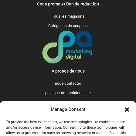
Code promo et Bon de reduction
Tous les magasins
Catégories de coupons
À propos de nous
nous-contacter
politique-de-confidentialite
qui-sommes-nous
Manage Consent
Promo365 International
To provide the best experiences, we use technologies like cookies to store
US
GB
FR
IT
ES
NL
AU
BR
CA
and/or access device information. Consenting to these technologies will
allow us to process data such as browsing behavior or unique IDs on this
MX