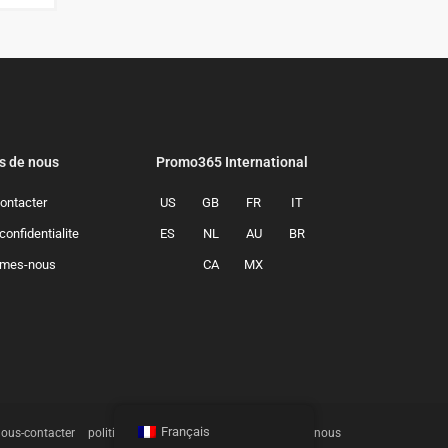
s de nous
Promo365 International
ontacter
US
GB
FR
IT
confidentialite
ES
NL
AU
BR
Manage Consent
mmes-nous
CA
MX
he best experiences, we use technologies like cookies to store and/or access
mation. Consenting to these technologies will allow us to process data such
behavior or unique IDs on this site. Not consenting or withdrawing consent,
y affect certain features and functions.
Accept
Deny
Français
ous-contacter
politique-de-confidentialite
qui-sommes-nous