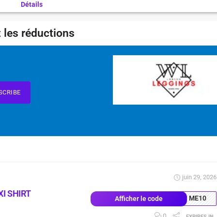
Détails
 les réductions
SCRIBE
juin 29, 2026
I SHIRT
ME10
Afficher le code
0
02
Days
04
:
20
:
52
EXPIRES IN