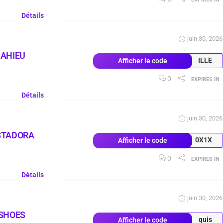
Détails
juin 30, 2026
MAHIEU
ILLE
Afficher le code
0
03
Days
04
:
10
:
53
EXPIRES IN
Détails
juin 30, 2026
STADORA
0X1X
Afficher le code
0
03
Days
04
:
19
:
53
EXPIRES IN
Détails
juin 30, 2026
 SHOES
quis
Afficher le code