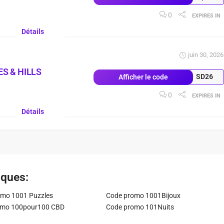
0
03
Days
04
:
20
:
19
EXPIRES IN
Détails
juin 30, 2026
S & HILLS
SD26
Afficher le code
0
03
Days
04
:
20
:
36
EXPIRES IN
Détails
iques:
mo 1001 Puzzles
Code promo 1001Bijoux
omo 100pour100 CBD
Code promo 101Nuits