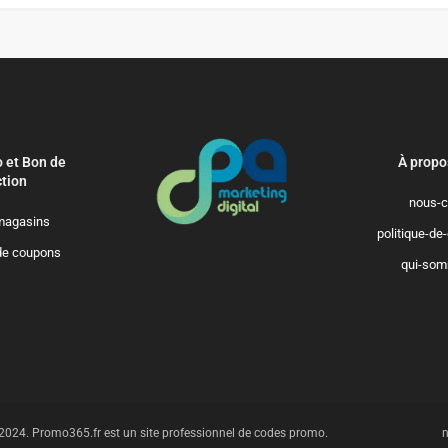
 et Bon de
À propo
tion
nous-c
magasins
politique-de-
de coupons
qui-so
To provide t
device infor
as browsing 
may adversel
t 2024. Promo365.fr est un site professionnel de codes promo.
n