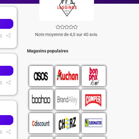
Note moyenne de 4,0 sur 40 avis.
0
Magasins populaires
0
0