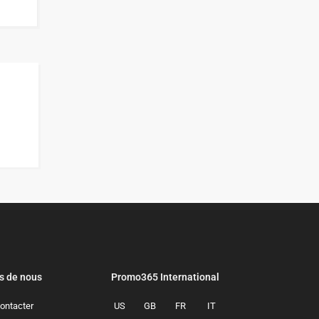
s de nous
Promo365 International
ontacter
US
GB
FR
IT