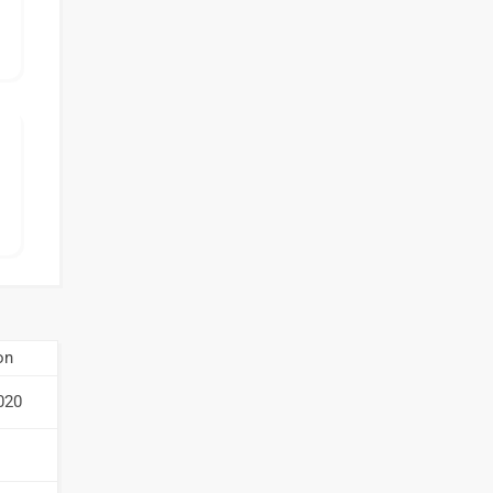
on
020