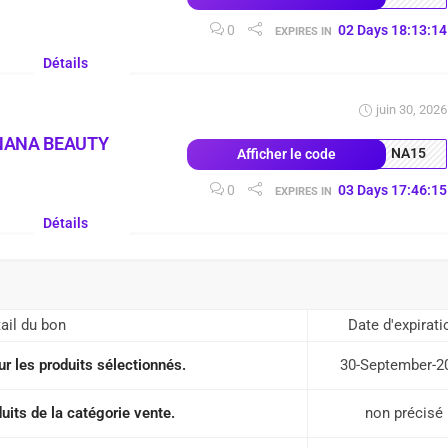
0
02
Days
18
:
13
:
13
EXPIRES IN
Détails
juin 30, 2026
NANA BEAUTY
NA15
Afficher le code
0
03
Days
17
:
46
:
14
EXPIRES IN
Détails
ail du bon
Date d'expirati
r les produits sélectionnés.
30-September-2
uits de la catégorie vente.
non précisé