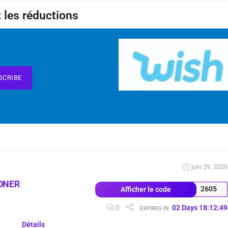
 les réductions
SCRIBE
juin 29, 2026
ONER
2605
Afficher le code
0
02
Days
18
:
12
:
48
EXPIRES IN
Détails