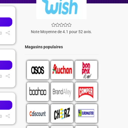
Note Moyenne de 4.1 pour 52 avis.
0
Magasins populaires
0
0