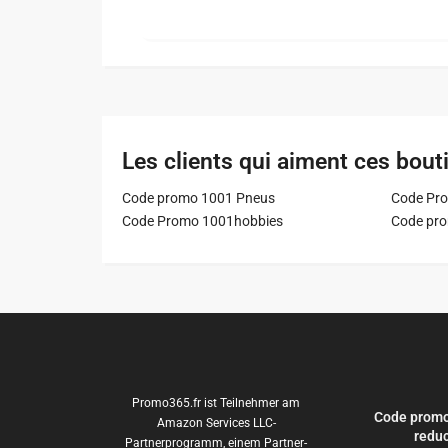
Les clients qui aiment ces bout
Code promo 1001 Pneus
Code Pro
Code Promo 1001hobbies
Code pr
Promo365.fr ist Teilnehmer am
Code promo
Amazon Services LLC-
reduc
Partnerprogramm, einem Partner-