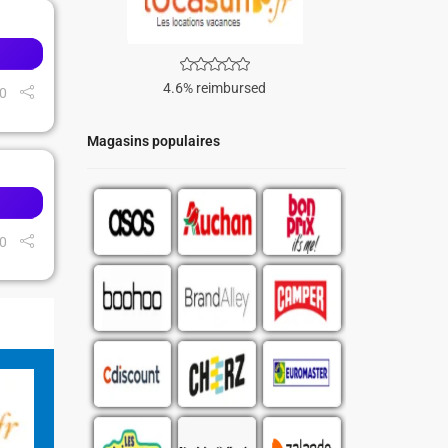
4.6% reimbursed
0
Magasins populaires
0