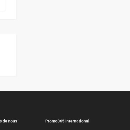
s de nous
Promo365 International