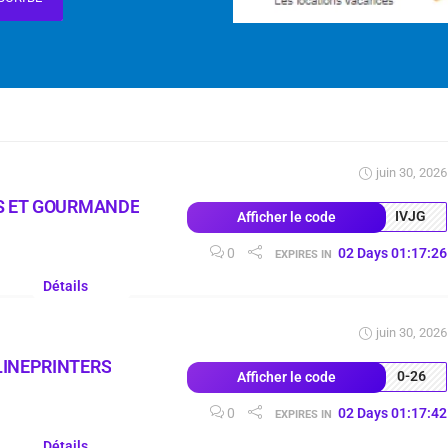
juin 30, 2026
S ET GOURMANDE
IVJG
Afficher le code
0
02
Days
01
:
17
:
25
EXPIRES IN
Détails
juin 30, 2026
LINEPRINTERS
0-26
Afficher le code
0
02
Days
01
:
17
:
41
EXPIRES IN
Détails