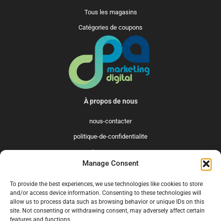
Tous les magasins
Catégories de coupons
À propos de nous
nous-contacter
politique-de-confidentialite
qui-sommes-nous
Manage Consent
Promo365 International
To provide the best experiences, we use technologies like cookies to store
US
GB
FR
IT
ES
NL
AU
BR
CA
and/or access device information. Consenting to these technologies will
allow us to process data such as browsing behavior or unique IDs on this
MX
site. Not consenting or withdrawing consent, may adversely affect certain
features and functions.