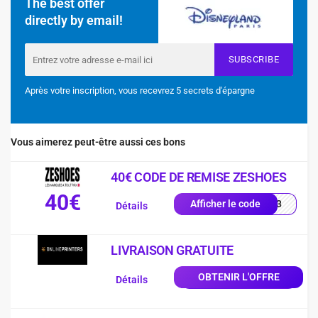
The best offer
directly by email!
SUBSCRIBE
Après votre inscription, vous recevrez 5 secrets d'épargne
Vous aimerez peut-être aussi ces bons
40€ CODE DE REMISE ZESHOES
40€
EKW3
Afficher le code
Détails
LIVRAISON GRATUITE
OBTENIR L'OFFRE
Détails