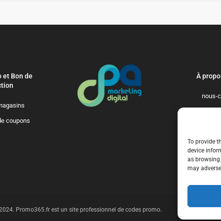
 et Bon de
À propo
tion
nous-c
magasins
politique-de-
de coupons
qui-so
To provide t
device infor
as browsing 
may adversel
t 2024. Promo365.fr est un site professionnel de codes promo.
n