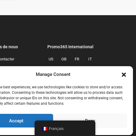
s de nous
Promo365 International
ontacter
US
GB
FR
IT
confidentialite
ES
NL
AU
BR
Manage Consent
mmes-nous
CA
MX
he best experiences, we use technologies like cookies to store and/or access
mation. Consenting to these technologies will allow us to process data such
behavior or unique IDs on this site. Not consenting or withdrawing consent,
y affect certain features and functions.
Accept
Deny
Français
ous-contacter
politique-de-confidentialite
qui-sommes-nous