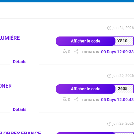
juin 24, 2026
LUMIÈRE
YS10
Afficher le code
0
00
Days
12
:
09
:
32
EXPIRES IN
Détails
juin 29, 2026
ONER
2605
Afficher le code
0
05
Days
12
:
09
:
42
EXPIRES IN
Détails
juin 29, 2026
ELOPPES FRANCE