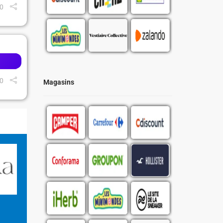
0
0
Magasins