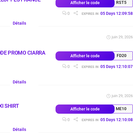
RST5
Afficher le code
0
05
Days
12
:
09
:
57
EXPIRES IN
Détails
juin 29, 2026
ODE PROMO CIARRA
FD20
Afficher le code
0
05
Days
12
:
10
:
06
EXPIRES IN
Détails
juin 29, 2026
I SHIRT
ME10
Afficher le code
0
05
Days
12
:
10
:
07
EXPIRES IN
Détails