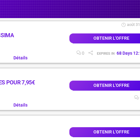
août 31
SSIMA
OBTENIR L'OFFRE
0
68
Days
12
:
EXPIRES IN
Détails
S POUR 7,95€
OBTENIR L'OFFRE
Détails
OBTENIR L'OFFRE