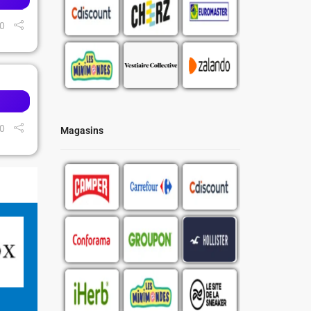
0
0
Magasins