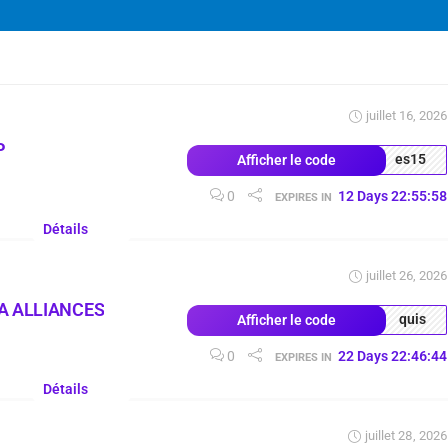
juillet 16, 2026
P
es15
Afficher le code
0
12
Days
22
:
55
:
57
EXPIRES IN
Détails
juillet 26, 2026
A ALLIANCES
quis
Afficher le code
0
22
Days
22
:
46
:
43
EXPIRES IN
Détails
juillet 28, 2026