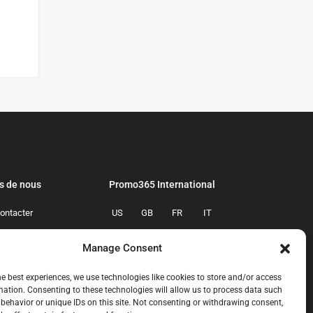
s de nous
Promo365 International
ontacter
US
GB
FR
IT
confidentialite
ES
NL
AU
BR
Manage Consent
mmes-nous
CA
MX
he best experiences, we use technologies like cookies to store and/or access
mation. Consenting to these technologies will allow us to process data such
behavior or unique IDs on this site. Not consenting or withdrawing consent,