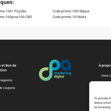
iques:
mo 1001 Puzzles
Code promo 1001Bijoux
omo 100pour100 CBD
Code promo 101Nuits
 et Bon de
À propo
tion
nous-c
magasins
politique-de-
de coupons
qui-so
To provide t
device infor
as browsing 