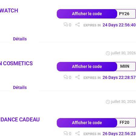
 WATCH
PY26
Afficher le code
0
24
Days
22
:
56
:
39
EXPIRES IN
Détails
juillet 30, 2026
N COSMETICS
MIIN
Afficher le code
0
26
Days
22
:
28
:
56
EXPIRES IN
Détails
juillet 30, 2026
NDANCE CADEAU
FF20
Afficher le code
0
26
Days
22
:
56
:
22
EXPIRES IN