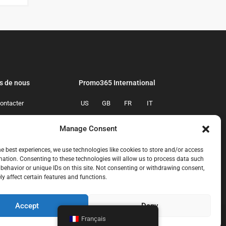
s de nous
Promo365 International
ontacter
US
GB
FR
IT
confidentialite
ES
NL
AU
BR
Manage Consent
mmes-nous
CA
MX
he best experiences, we use technologies like cookies to store and/or access
mation. Consenting to these technologies will allow us to process data such
behavior or unique IDs on this site. Not consenting or withdrawing consent,
y affect certain features and functions.
Accept
Deny
Français
ous-contacter
politique-de-confidentialite
qui-sommes-nous