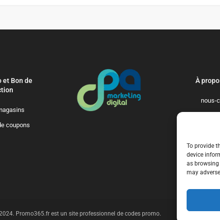
 et Bon de
À propo
tion
nous-c
magasins
politique-de-
de coupons
qui-so
To provide t
device infor
as browsing 
may adversel
t 2024. Promo365.fr est un site professionnel de codes promo.
n