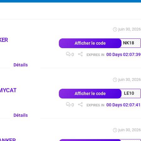
juin 30, 2026
KER
NK18
Afficher le code
0
00
Days
02
:
07
:
38
EXPIRES IN
Détails
juin 30, 2026
MYCAT
LE10
Afficher le code
0
00
Days
02
:
07
:
40
EXPIRES IN
Détails
juin 30, 2026
 ANKER