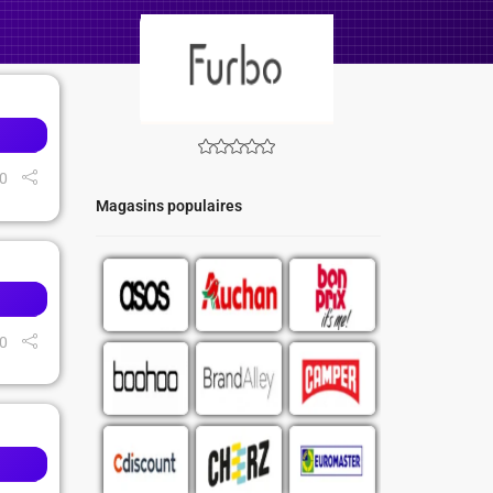
0
Magasins populaires
0