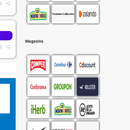
0
Magasins
0