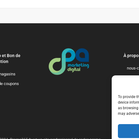
 et Bon de
À propo
tion
nous-c
magasins
politique-de-
de coupons
qui-so
To provide t
device infor
as browsing 
may adversel