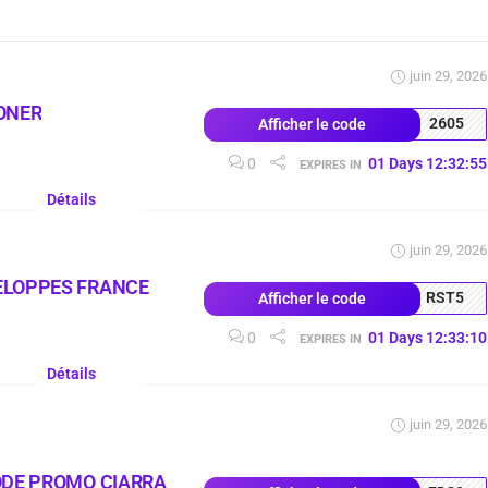
juin 29, 2026
ONER
2605
Afficher le code
0
01
Days
12
:
32
:
54
EXPIRES IN
Détails
juin 29, 2026
ELOPPES FRANCE
RST5
Afficher le code
0
01
Days
12
:
33
:
09
EXPIRES IN
Détails
juin 29, 2026
ODE PROMO CIARRA