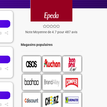
Note Moyenne de 4.7 pour 487 avis
0
Magasins populaires
0
0