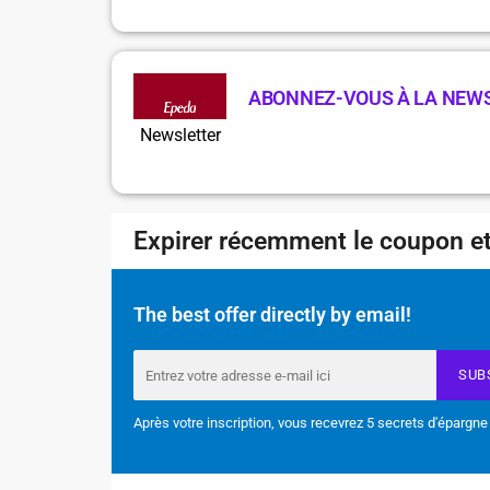
ABONNEZ-VOUS À LA NEW
Newsletter
Expirer récemment le coupon et
The best offer directly by email!
SUB
Après votre inscription, vous recevrez 5 secrets d'épargne