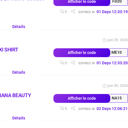
FD20
Afficher le code
0
01
Days
12
:
33
:
18
EXPIRES IN
Détails
juin 29, 2026
I SHIRT
ME10
Afficher le code
0
01
Days
12
:
33
:
19
EXPIRES IN
Détails
juin 30, 2026
NANA BEAUTY
NA15
Afficher le code
0
02
Days
12
:
06
:
20
EXPIRES IN
Détails