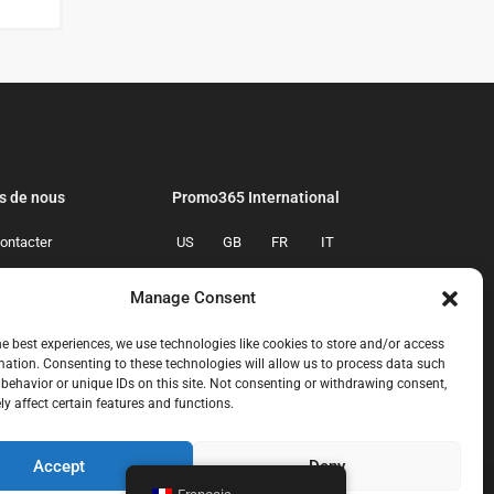
s de nous
Promo365 International
ontacter
US
GB
FR
IT
confidentialite
ES
NL
AU
BR
Manage Consent
mmes-nous
CA
MX
he best experiences, we use technologies like cookies to store and/or access
mation. Consenting to these technologies will allow us to process data such
behavior or unique IDs on this site. Not consenting or withdrawing consent,
y affect certain features and functions.
Accept
Deny