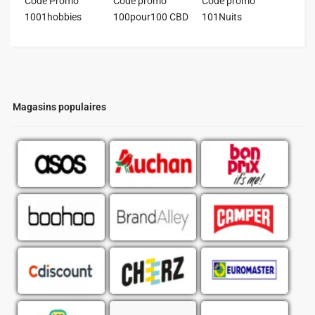
Code Promo
Code promo
Code promo
1001hobbies
100pour100 CBD
101Nuits
Magasins populaires