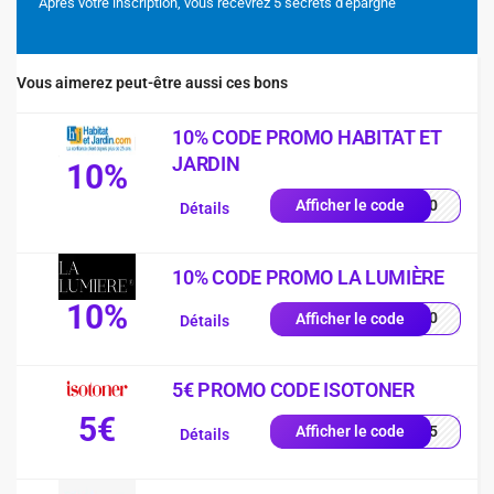
Après votre inscription, vous recevrez 5 secrets d'épargne
Vous aimerez peut-être aussi ces bons
10% CODE PROMO HABITAT ET
JARDIN
10%
EN10
Afficher le code
Détails
10% CODE PROMO LA LUMIÈRE
10%
YS10
Afficher le code
Détails
5€ PROMO CODE ISOTONER
5€
2605
Afficher le code
Détails