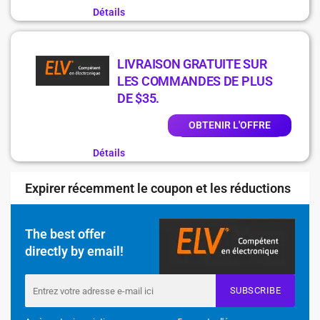
Détails
LIVRAISON GRATUITE SUR
LES COMMANDES DE PLUS
DE $35.
OBTENIR L'OFFRE
Détails
Expirer récemment le coupon et les réductions
The best offer
directly by email!
SUBSCRIBE