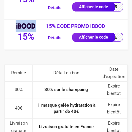
UE15
Afficher le code
Détails
15% CODE PROMO IBOOD
15%
IQUE
Afficher le code
Détails
Date
Remise
Détail du bon
d'expiration
Expire
30%
30% sur le shampoing
bientôt
Expire
1 masque gelée hydratation à
40€
partir de 40€
bientôt
Livraison
Expire
Livraison gratuite en France
gratuite
bientôt