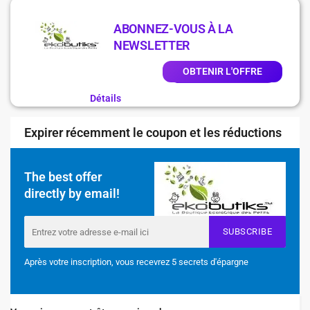
ABONNEZ-VOUS À LA
NEWSLETTER
OBTENIR L'OFFRE
Détails
Expirer récemment le coupon et les réductions
The best offer
directly by email!
SUBSCRIBE
Après votre inscription, vous recevrez 5 secrets d'épargne