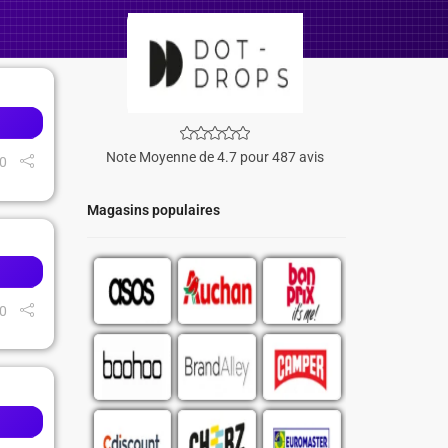
Note Moyenne de 4.7 pour 487 avis
0
Magasins populaires
0