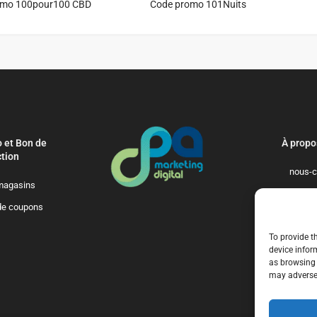
omo 100pour100 CBD
Code promo 101Nuits
 et Bon de
À propo
tion
nous-c
magasins
politique-de-
de coupons
qui-so
To provide t
device infor
as browsing 
may adversel