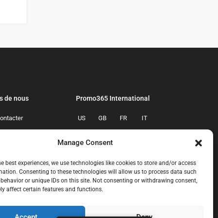
s de nous
Promo365 International
ontacter
US
GB
FR
IT
confidentialite
ES
NL
AU
BR
Manage Consent
mmes-nous
CA
MX
he best experiences, we use technologies like cookies to store and/or access
mation. Consenting to these technologies will allow us to process data such
behavior or unique IDs on this site. Not consenting or withdrawing consent,
y affect certain features and functions.
Accept
Deny