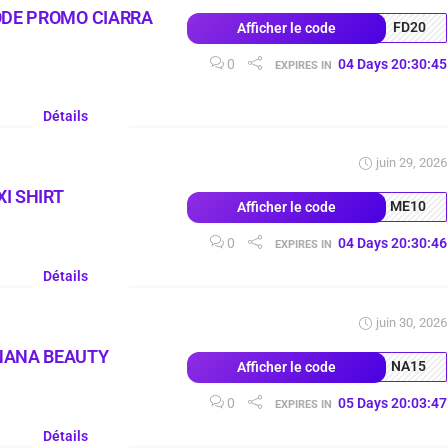
ODE PROMO CIARRA
FD20
Afficher le code
0
04
Days
20
:
30
:
44
EXPIRES IN
Détails
juin 29, 2026
I SHIRT
ME10
Afficher le code
0
04
Days
20
:
30
:
45
EXPIRES IN
Détails
juin 30, 2026
NANA BEAUTY
NA15
Afficher le code
0
05
Days
20
:
03
:
46
EXPIRES IN
Détails