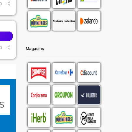
0
0
Magasins