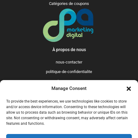
Catégories de coupons
À propos de nous
nous-contacter
politique-de-confidentialite
qui-sommes-nous
Manage Consent
Promo365 International
To provide the best experiences, we use technologies like cookies to store
US
GB
FR
IT
ES
NL
AU
BR
CA
and/or access device information. Consenting to these technologies will
allow us to process data such as browsing behavior or unique IDs on this
MX
site. Not consenting or withdrawing consent, may adversely affect certain
features and functions.