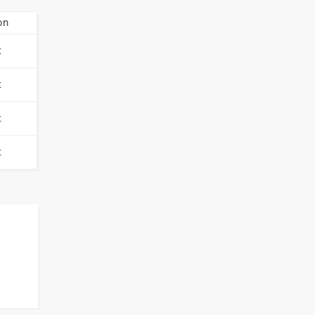
on
t
t
t
t