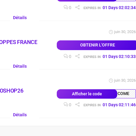
0
01
Days
02
:
02
:
33
EXPIRES IN
Détails
juin 30, 2026
LOPPES FRANCE
OBTENIR L'OFFRE
0
01
Days
02
:
10
:
32
EXPIRES IN
Détails
juin 30, 2026
COSHOP26
COME
Afficher le code
0
01
Days
02
:
11
:
45
EXPIRES IN
Détails