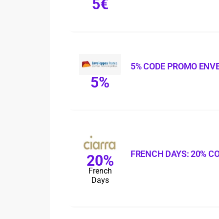
5€
5% CODE PROMO ENV
5%
FRENCH DAYS: 20% C
20%
French
Days