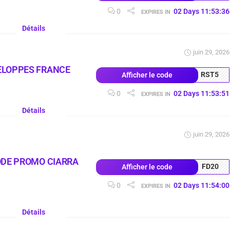
0
02
Days
11
:
53
:
35
EXPIRES IN
Détails
juin 29, 2026
ELOPPES FRANCE
RST5
Afficher le code
0
02
Days
11
:
53
:
50
EXPIRES IN
Détails
juin 29, 2026
ODE PROMO CIARRA
FD20
Afficher le code
0
02
Days
11
:
53
:
59
EXPIRES IN
Détails