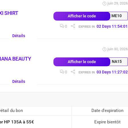
juin 29, 2026
I SHIRT
ME10
Afficher le code
0
02
Days
11
:
54
:
00
EXPIRES IN
Détails
juin 30, 2026
NANA BEAUTY
NA15
Afficher le code
0
03
Days
11
:
27
:
01
EXPIRES IN
Détails
étail du bon
Date d'expiration
er HP 135A à 55€
Expire bientôt