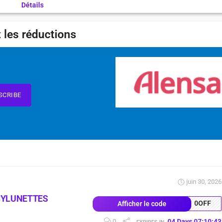
Détails
 les réductions
SCRIBE
juin 30, 2026
SYLUNETTES
0OFF
Afficher le code
0
04
Days
07
:
10
:
42