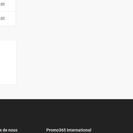
tôt
tôt
s de nous
Promo365 International