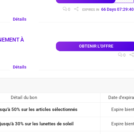
0
66
Days
07
:
29
:
39
EXPIRES IN
Détails
NNEMENT À
OBTENIR L'OFFRE
0
Détails
Détail du bon
Date d'expira
qu’à 50% sur les articles sélectionnés
Expire bien
usqu’à 30% sur les lunettes de soleil
Expire bien