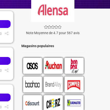
Note Moyenne de 4.7 pour 567 avis
0
Magasins populaires
0
0