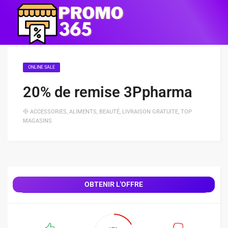
ONLINE SALE
20% de remise 3Ppharma
ACCESSORIES
,
ALIMENTS
,
BEAUTÉ
,
LIVRAISON GRATUITE
,
TOP
MAGASINS
OBTENIR L'OFFRE