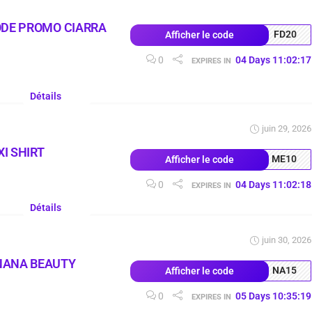
ODE PROMO CIARRA
FD20
Afficher le code
0
04
Days
11
:
02
:
16
EXPIRES IN
Détails
juin 29, 2026
I SHIRT
ME10
Afficher le code
0
04
Days
11
:
02
:
17
EXPIRES IN
Détails
juin 30, 2026
NANA BEAUTY
NA15
Afficher le code
0
05
Days
10
:
35
:
18
EXPIRES IN