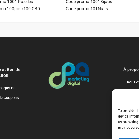
mo 1001 Puzzles
Code promo 1001Bijoux
omo 100pour100 CBD
Code promo 101Nuits
 et Bon de
À propo
tion
nous-c
magasins
politique-de-
de coupons
qui-so
To provide t
device infor
as browsing 
may adversel