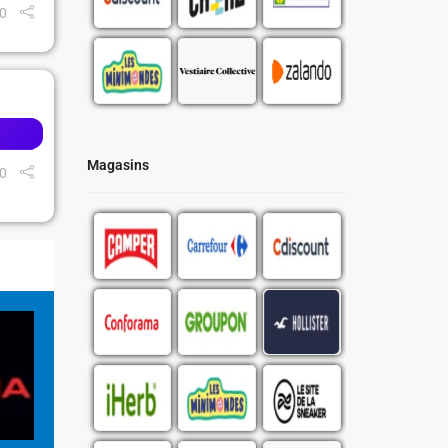
0
Magasins
0