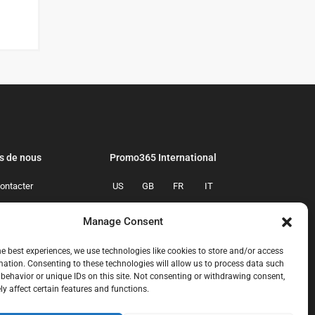
s de nous
Promo365 International
ontacter
US
GB
FR
IT
confidentialite
ES
NL
AU
BR
Manage Consent
mmes-nous
CA
MX
he best experiences, we use technologies like cookies to store and/or access
mation. Consenting to these technologies will allow us to process data such
behavior or unique IDs on this site. Not consenting or withdrawing consent,
y affect certain features and functions.