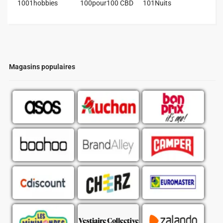
1001hobbies
100pour100 CBD
101Nuits
Magasins populaires