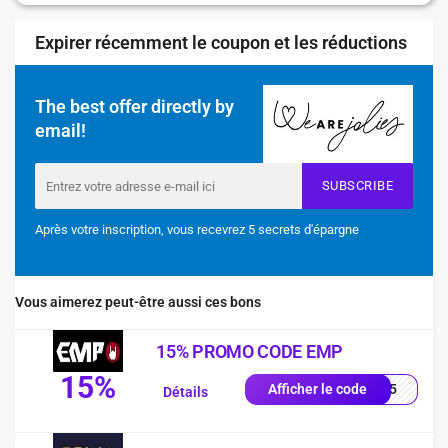
Expirer récemment le coupon et les réductions
The best offer directly by
email!
SUBSCRIBE
Après votre inscription, vous recevrez 5 secrets d'épargne
Vous aimerez peut-être aussi ces bons
15% PROMO CODE EMP
15%
es15
Afficher le code
Détails