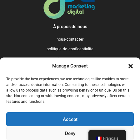
À propos de nous
nous-contacter
politique-de-confidentialite
qui-sommes-nous
Manage Consent
Promo365 International
To provide the best experiences, we use technologies like cookies to store
US
GB
FR
IT
ES
NL
AU
BR
CA
and/or access device information. Consenting to these technologies will
allow us to process data such as browsing behavior or unique IDs on this
MX
site. Not consenting or withdrawing consent, may adversely affect certain
features and functions.
Accept
© 2025 Promo365.fr - Tous droits réservés. Mise à jour en juillet 2024.
Promo365.fr est un site professionnel de codes promo.
Deny
Français
nous-contacter
politique-de-confidentialite
qui-sommes-nous