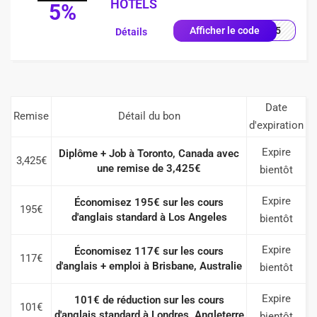
HOTELS
5%
ER25
Afficher le code
Détails
Date
Remise
Détail du bon
d'expiration
Expire
Diplôme + Job à Toronto, Canada avec
3,425€
une remise de 3,425€
bientôt
Expire
Économisez 195€ sur les cours
195€
d'anglais standard à Los Angeles
bientôt
Expire
Économisez 117€ sur les cours
117€
d'anglais + emploi à Brisbane, Australie
bientôt
Expire
101€ de réduction sur les cours
101€
d'anglais standard à Londres, Angleterre
bientôt