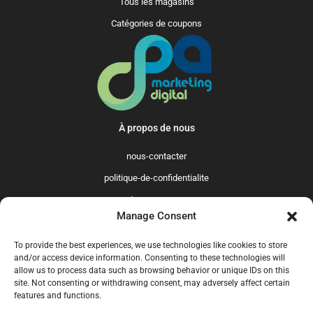
Tous les magasins
Catégories de coupons
À propos de nous
nous-contacter
politique-de-confidentialite
qui-sommes-nous
Manage Consent
Promo365 International
To provide the best experiences, we use technologies like cookies to store
US
GB
FR
IT
ES
NL
AU
BR
CA
and/or access device information. Consenting to these technologies will
allow us to process data such as browsing behavior or unique IDs on this
MX
site. Not consenting or withdrawing consent, may adversely affect certain
features and functions.