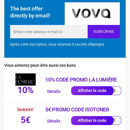
The best offer
directly by email!
SUBSCRIBE
Après votre inscription, vous recevrez 5 secrets d'épargne
Vous aimerez peut-être aussi ces bons
10% CODE PROMO LA LUMIÈRE
10%
YS10
Afficher le code
Détails
5€ PROMO CODE ISOTONER
5€
2605
Afficher le code
Détails