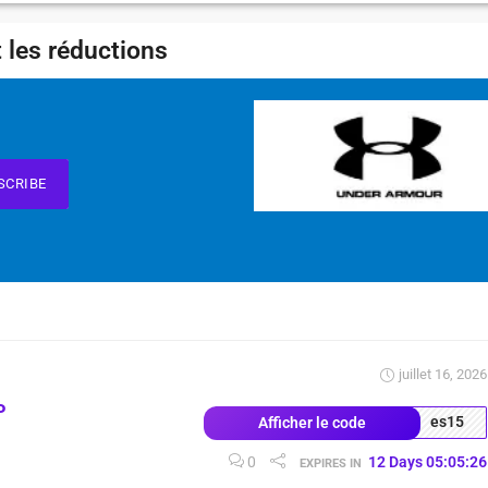
 les réductions
SCRIBE
juillet 16, 2026
P
es15
Afficher le code
0
12
Days
05
:
05
:
25
EXPIRES IN