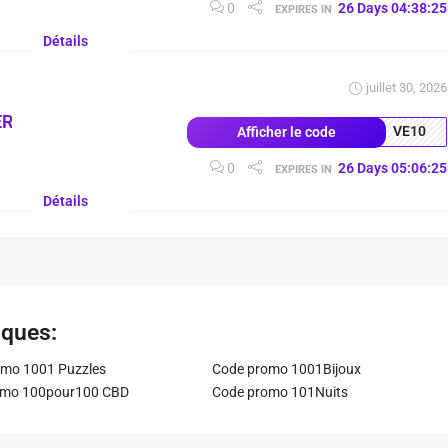
0
26
Days
04
:
38
:
24
EXPIRES IN
Détails
juillet 30, 2026
ER
VE10
Afficher le code
0
26
Days
05
:
06
:
24
EXPIRES IN
Détails
iques:
mo 1001 Puzzles
Code promo 1001Bijoux
omo 100pour100 CBD
Code promo 101Nuits