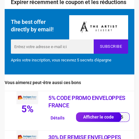
Expirer récemment le coupon et les réductions
The best offer
directly by email!
SUBSCRIBE
Après votre inscription, vous recevrez 5 secrets d'épargne
Vous aimerez peut-être aussi ces bons
5% CODE PROMO ENVELOPPES
FRANCE
5%
RST5
Afficher le code
Détails
30% DE REMISE ENVELOPPES