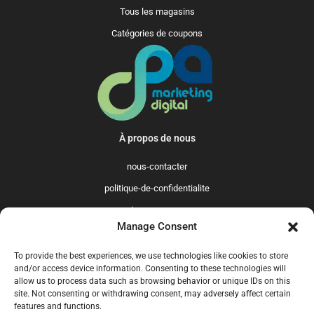
Tous les magasins
Catégories de coupons
À propos de nous
nous-contacter
politique-de-confidentialite
qui-sommes-nous
Manage Consent
Promo365 International
To provide the best experiences, we use technologies like cookies to store
US
GB
FR
IT
ES
NL
AU
BR
CA
and/or access device information. Consenting to these technologies will
allow us to process data such as browsing behavior or unique IDs on this
MX
site. Not consenting or withdrawing consent, may adversely affect certain
features and functions.