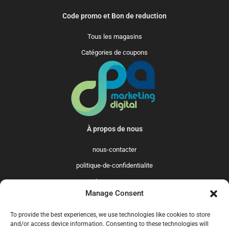
Code promo et Bon de reduction
Tous les magasins
Catégories de coupons
À propos de nous
nous-contacter
politique-de-confidentialite
qui-sommes-nous
Manage Consent
Promo365 International
To provide the best experiences, we use technologies like cookies to store
US
GB
FR
IT
ES
NL
AU
BR
CA
and/or access device information. Consenting to these technologies will