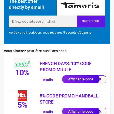
The best offer
directly by email!
SUBSCRIBE
Après votre inscription, vous recevrez 5 secrets d'épargne
Vous aimerez peut-être aussi ces bons
FRENCH DAYS: 10% CODE
PROMO MUULE
10%
CH10
Afficher le code
Détails
5% CODE PROMO HANDBALL
STORE
5%
AND5
Afficher le code
Détails