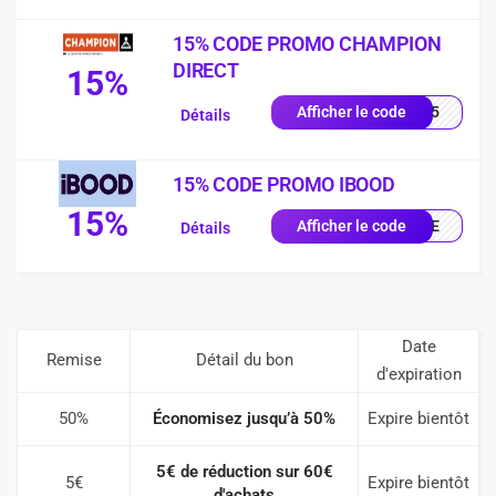
15% CODE PROMO CHAMPION
DIRECT
15%
UE15
Afficher le code
Détails
15% CODE PROMO IBOOD
15%
IQUE
Afficher le code
Détails
Date
Remise
Détail du bon
d'expiration
50%
Économisez jusqu’à 50%
Expire bientôt
5€ de réduction sur 60€
5€
Expire bientôt
d'achats