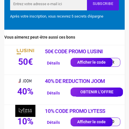
SUBSCRIBE
Après votre inscription, vous recevrez 5 secrets d'épargne
Vous aimerez peut-être aussi ces bons
50€ CODE PROMO LUSINI
50€
0-FR
Afficher le code
Détails
40% DE REDUCTION JOOM
40%
OBTENIR L'OFFRE
Détails
10% CODE PROMO LYTESS
10%
SS10
Afficher le code
Détails