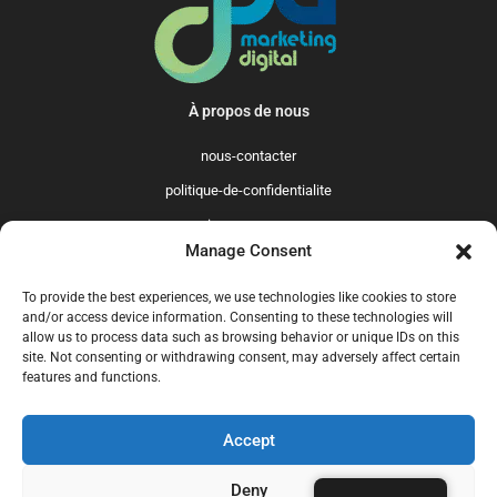
À propos de nous
nous-contacter
politique-de-confidentialite
qui-sommes-nous
Manage Consent
Promo365 International
To provide the best experiences, we use technologies like cookies to store
US
GB
FR
IT
ES
NL
AU
BR
CA
and/or access device information. Consenting to these technologies will
allow us to process data such as browsing behavior or unique IDs on this
MX
site. Not consenting or withdrawing consent, may adversely affect certain
features and functions.
Accept
© 2025 Promo365.fr - Tous droits réservés. Mise à jour en juillet 2024.
Promo365.fr est un site professionnel de codes promo.
Deny