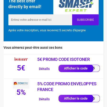
The best offer
directly by email!
SUBSCRIBE
Après votre inscription, vous recevrez 5 secrets d'épargne
Vous aimerez peut-être aussi ces bons
5€ PROMO CODE ISOTONER
5€
2605
Afficher le code
Détails
5% CODE PROMO ENVELOPPES
FRANCE
5%
RST5
Afficher le code
Détails