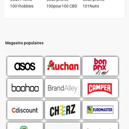
1001hobbies
100pour100 CBD
101Nuits
Magasins populaires