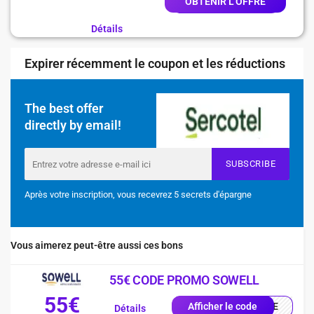
OBTENIR L'OFFRE
Détails
Expirer récemment le coupon et les réductions
The best offer
directly by email!
SUBSCRIBE
Après votre inscription, vous recevrez 5 secrets d'épargne
Vous aimerez peut-être aussi ces bons
55€ CODE PROMO SOWELL
55€
ENUE
Afficher le code
Détails