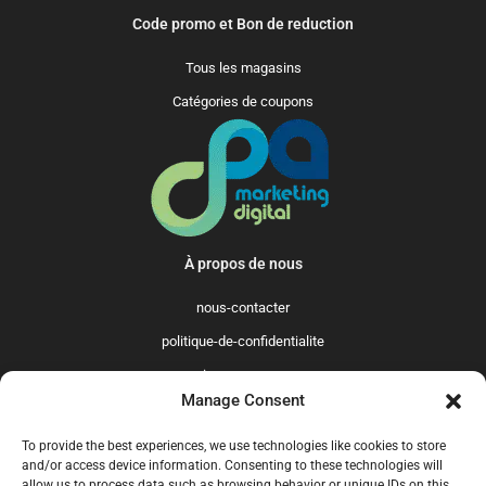
Code promo et Bon de reduction
Tous les magasins
Catégories de coupons
À propos de nous
nous-contacter
politique-de-confidentialite
qui-sommes-nous
Manage Consent
Promo365 International
To provide the best experiences, we use technologies like cookies to store
US
GB
FR
IT
ES
NL
AU
BR
CA
and/or access device information. Consenting to these technologies will
allow us to process data such as browsing behavior or unique IDs on this