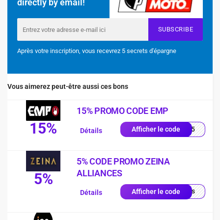
directly by email!
SUBSCRIBE
Après votre inscription, vous recevrez 5 secrets d'épargne
Vous aimerez peut-être aussi ces bons
15% PROMO CODE EMP
15%
es15
Afficher le code
Détails
5% CODE PROMO ZEINA
ALLIANCES
5%
quis
Afficher le code
Détails