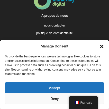
À propos de nous
nous-contacter
politique-de-confidentialite
qui-sommes-nous
Manage Consent
Promo365 International
To provide the best experiences, we use technologies like cookies to store
US
GB
FR
IT
ES
NL
AU
BR
CA
and/or access device information. Consenting to these technologies will
allow us to process data such as browsing behavior or unique IDs on this
MX
site. Not consenting or withdrawing consent, may adversely affect certain
features and functions.
Accept
© 2025 Promo365.fr - Tous droits réservés. Mise à jour en juillet 2024.
Promo365.fr est un site professionnel de codes promo.
Deny
Français
nous-contacter
politique-de-confidentialite
qui-sommes-nous