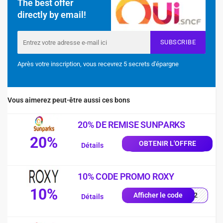
The best offer
directly by email!
SUBSCRIBE
Après votre inscription, vous recevrez 5 secrets d'épargne
Vous aimerez peut-être aussi ces bons
20% DE REMISE SUNPARKS
20%
OBTENIR L'OFFRE
Détails
10% CODE PROMO ROXY
10%
D942
Afficher le code
Détails