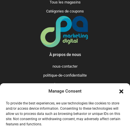
Tous les magasins
Catégories de coupons
À propos de nous
nous-contacter
politique-de-confidentialite
qui-sommes-nous
Manage Consent
Promo365 International
To provide the best experiences, we use technologies like cookies to store
US
GB
FR
IT
ES
NL
AU
BR
CA
and/or access device information. Consenting to these technologies will
allow us to process data such as browsing behavior or unique IDs on this
MX
site. Not consenting or withdrawing consent, may adversely affect certain
features and functions.