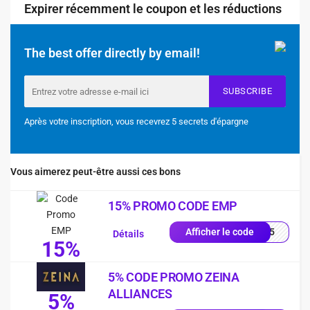
Expirer récemment le coupon et les réductions
The best offer directly by email!
SUBSCRIBE
Après votre inscription, vous recevrez 5 secrets d'épargne
Vous aimerez peut-être aussi ces bons
15% PROMO CODE EMP
es15
Afficher le code
Détails
15%
5% CODE PROMO ZEINA
ALLIANCES
5%