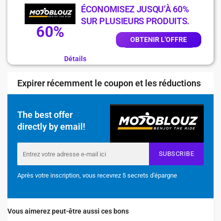
ÉCONOMISEZ JUSQU’À 60%
SUR PLUSIEURS PRODUITS.
60%
OBTENIR L'OFFRE
Détails
Expirer récemment le coupon et les réductions
The best offer
directly by email!
SUBSCRIBE
Après votre inscription, vous recevrez 5 secrets d'épargne
Vous aimerez peut-être aussi ces bons