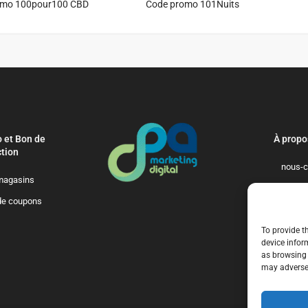
omo 100pour100 CBD
Code promo 101Nuits
 et Bon de
À propo
tion
nous-c
magasins
politique-de-
de coupons
qui-so
To provide t
device infor
as browsing 
may adversel