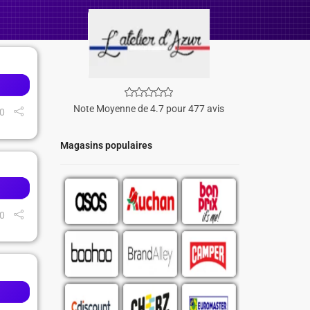
Note Moyenne de 4.7 pour 477 avis
0
Magasins populaires
0