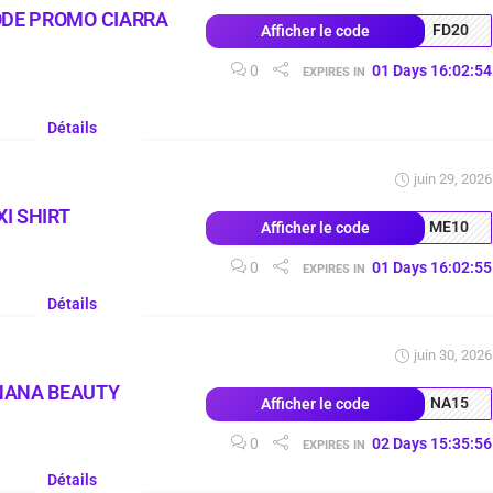
ODE PROMO CIARRA
FD20
Afficher le code
0
01
Days
16
:
02
:
53
EXPIRES IN
Détails
juin 29, 2026
I SHIRT
ME10
Afficher le code
0
01
Days
16
:
02
:
54
EXPIRES IN
Détails
juin 30, 2026
NANA BEAUTY
NA15
Afficher le code
0
02
Days
15
:
35
:
55
EXPIRES IN
Détails