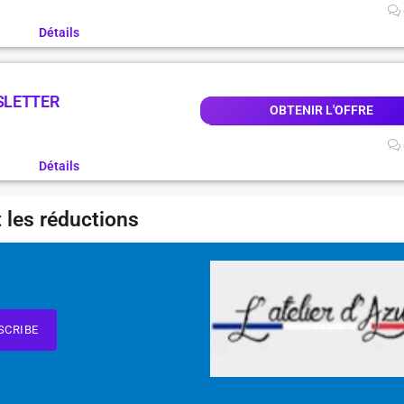
Détails
SLETTER
OBTENIR L'OFFRE
Détails
 les réductions
SCRIBE