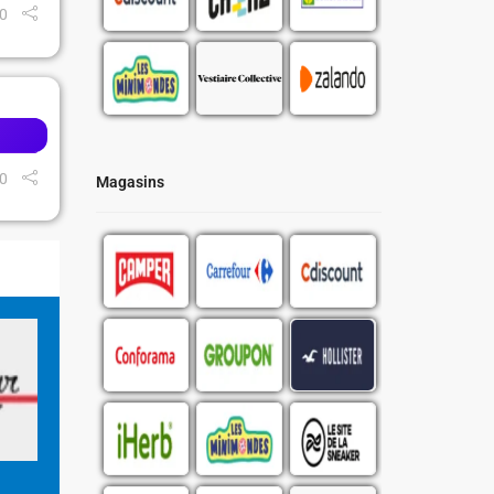
0
0
Magasins