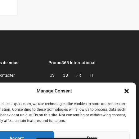
s de nous
Promo365 International
ontacter
US
GB
FR
IT
confidentialite
ES
NL
AU
BR
Manage Consent
mmes-nous
CA
MX
he best experiences, we use technologies like cookies to store and/or access
mation. Consenting to these technologies will allow us to process data such
behavior or unique IDs on this site. Not consenting or withdrawing consent,
y affect certain features and functions.
Accept
Deny