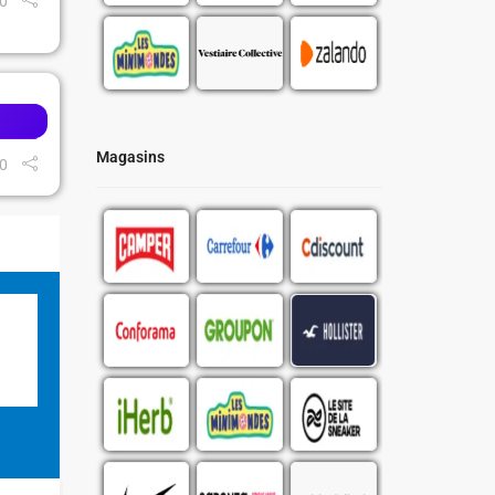
0
Magasins
0