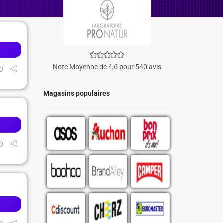
Note Moyenne de 4.6 pour 540 avis
0
Magasins populaires
0