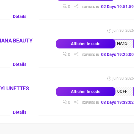
0
02
Days
19
:
51
:
58
EXPIRES IN
Détails
juin 30, 2026
NANA BEAUTY
NA15
Afficher le code
0
03
Days
19
:
24
:
59
EXPIRES IN
Détails
juin 30, 2026
SYLUNETTES
0OFF
Afficher le code
0
03
Days
19
:
33
:
01
EXPIRES IN
Détails