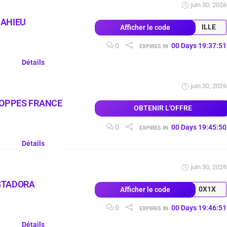
juin 30, 2026
MAHIEU
ILLE
Afficher le code
0
00
Days
19
:
37
:
51
EXPIRES IN
Détails
juin 30, 2026
LOPPES FRANCE
OBTENIR L'OFFRE
0
00
Days
19
:
45
:
50
EXPIRES IN
Détails
juin 30, 2026
STADORA
0X1X
Afficher le code
0
00
Days
19
:
46
:
51
EXPIRES IN
Détails