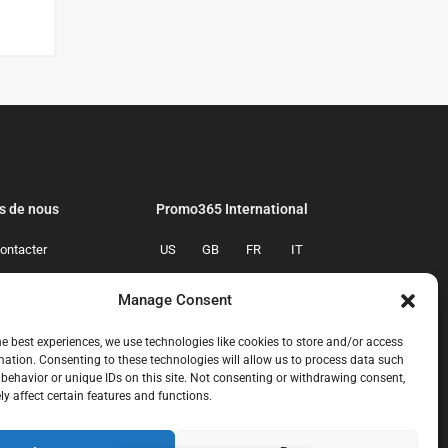
s de nous
Promo365 International
ontacter
US
GB
FR
IT
confidentialite
ES
NL
AU
BR
Manage Consent
mmes-nous
CA
MX
he best experiences, we use technologies like cookies to store and/or access
mation. Consenting to these technologies will allow us to process data such
behavior or unique IDs on this site. Not consenting or withdrawing consent,
y affect certain features and functions.