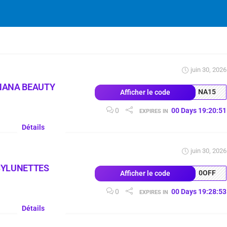
juin 30, 2026
NANA BEAUTY
NA15
Afficher le code
0
00
Days
19
:
20
:
51
EXPIRES IN
Détails
juin 30, 2026
SYLUNETTES
0OFF
Afficher le code
0
00
Days
19
:
28
:
53
EXPIRES IN
Détails