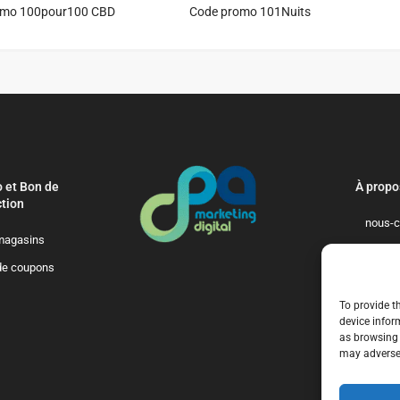
omo 100pour100 CBD
Code promo 101Nuits
 et Bon de
À propo
tion
nous-c
magasins
politique-de-
de coupons
qui-so
To provide t
device infor
as browsing 
may adversel