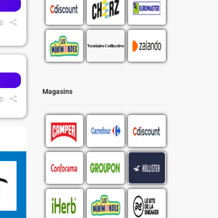
0
Magasins
0