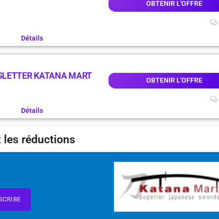
OBTENIR L'OFFRE
Détails
SLETTER KATANA MART
OBTENIR L'OFFRE
Détails
 les réductions
SCRIBE