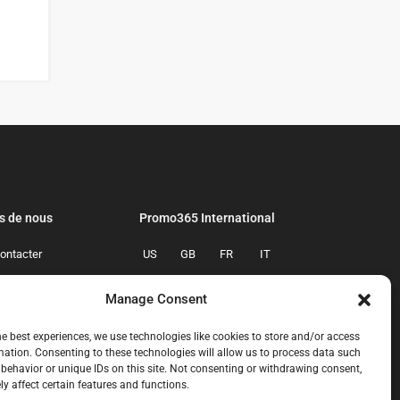
s de nous
Promo365 International
ontacter
US
GB
FR
IT
confidentialite
ES
NL
AU
BR
Manage Consent
mmes-nous
CA
MX
he best experiences, we use technologies like cookies to store and/or access
mation. Consenting to these technologies will allow us to process data such
behavior or unique IDs on this site. Not consenting or withdrawing consent,
y affect certain features and functions.