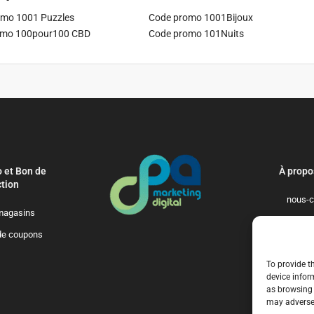
mo 1001 Puzzles
Code promo 1001Bijoux
omo 100pour100 CBD
Code promo 101Nuits
 et Bon de
À propo
tion
nous-c
magasins
politique-de-
de coupons
qui-so
To provide t
device infor
as browsing 
may adversel