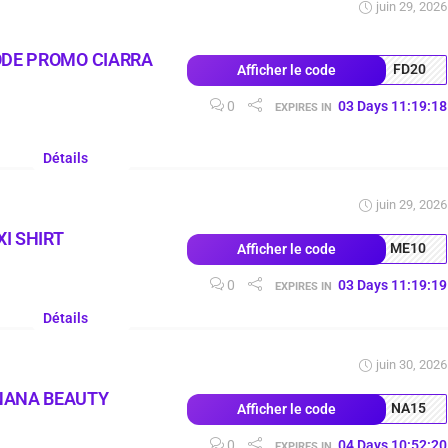
juin 29, 2026
ODE PROMO CIARRA
FD20
Afficher le code
0
03
Days
11
:
19
:
17
EXPIRES IN
Détails
juin 29, 2026
I SHIRT
ME10
Afficher le code
0
03
Days
11
:
19
:
18
EXPIRES IN
Détails
juin 30, 2026
NANA BEAUTY
NA15
Afficher le code
0
04
Days
10
:
52
:
19
EXPIRES IN