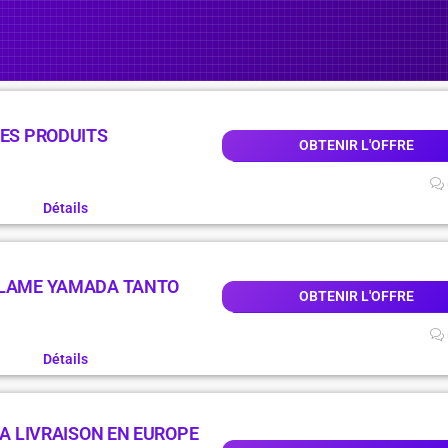
LES PRODUITS
OBTENIR L'OFFRE
Détails
 LAME YAMADA TANTO
OBTENIR L'OFFRE
Détails
LA LIVRAISON EN EUROPE