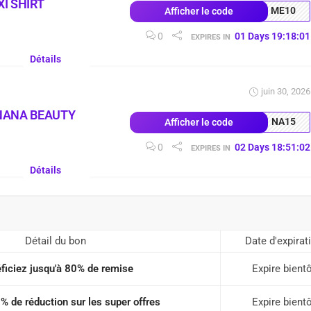
I SHIRT
ME10
Afficher le code
0
01
Days
19
:
18
:
00
EXPIRES IN
Détails
juin 30, 2026
NANA BEAUTY
NA15
Afficher le code
0
02
Days
18
:
51
:
01
EXPIRES IN
Détails
Détail du bon
Date d'expirat
ficiez jusqu'à 80% de remise
Expire bient
% de réduction sur les super offres
Expire bient