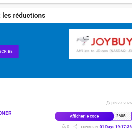
 les réductions
SCRIBE
juin 29, 2026
ONER
2605
Afficher le code
0
01
Days
19
:
17
:
35
EXPIRES IN