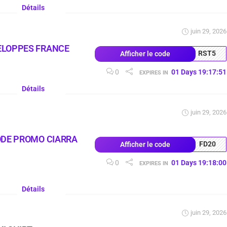
Détails
juin 29, 2026
ELOPPES FRANCE
RST5
Afficher le code
0
01
Days
19
:
17
:
50
EXPIRES IN
Détails
juin 29, 2026
ODE PROMO CIARRA
FD20
Afficher le code
0
01
Days
19
:
17
:
59
EXPIRES IN
Détails
juin 29, 2026